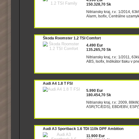
4.990 Eur
150.328,70 Sk
Nitriansky kraj, r.v.: 1/2014, 63
Alarm, Isofix, Centrálne uzamyk
Škoda Roomster 1.2 TSI Comfort
4.490 Eur
135.265,70 Sk
Nitriansky kraj, r.v.: 1/2011, 6
ABS, Isofix, Indikátor tlaku v 
Audi A4 1.8 T FSI
5.990 Eur
180.454,70 Sk
Nitriansky kraj, r.v.: 2009, 88k
ASR(TC/EDS), EBD/EBV, ESP(VDC
Audi A3 Sportback 1.6 TDI 110k DPF Ambition
11.900 Eur