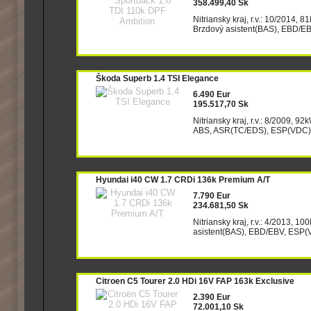
358.499,40 Sk
Nitriansky kraj, r.v.: 10/2014,
Brzdový asistent(BAS), EBD/EBV,
Škoda Superb 1.4 TSI Elegance
6.490 Eur
195.517,70 Sk
Nitriansky kraj, r.v.: 8/2009, 92
ABS, ASR(TC/EDS), ESP(VDC), Is
Hyundai i40 CW 1.7 CRDi 136k Premium A/T
7.790 Eur
234.681,50 Sk
Nitriansky kraj, r.v.: 4/2013, 1
asistent(BAS), EBD/EBV, ESP(VDC
Citroen C5 Tourer 2.0 HDi 16V FAP 163k Exclusive
2.390 Eur
72.001,10 Sk