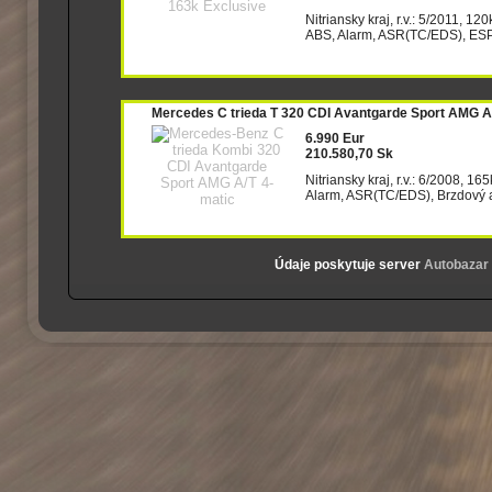
Nitriansky kraj, r.v.: 5/2011, 12
ABS, Alarm, ASR(TC/EDS), ESP(
Mercedes C trieda T 320 CDI Avantgarde Sport AMG A
6.990 Eur
210.580,70 Sk
Nitriansky kraj, r.v.: 6/2008, 1
Alarm, ASR(TC/EDS), Brzdový as
Údaje poskytuje server
Autobazar