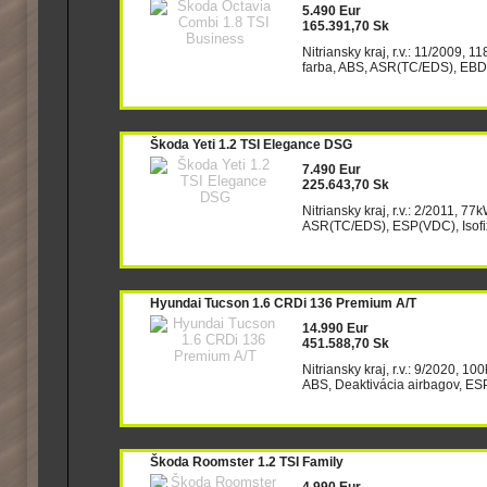
5.490 Eur
165.391,70 Sk
Nitriansky kraj, r.v.: 11/2009, 
farba, ABS, ASR(TC/EDS), EBD/
Škoda Yeti 1.2 TSI Elegance DSG
7.490 Eur
225.643,70 Sk
Nitriansky kraj, r.v.: 2/2011, 77
ASR(TC/EDS), ESP(VDC), Isofix,
Hyundai Tucson 1.6 CRDi 136 Premium A/T
14.990 Eur
451.588,70 Sk
Nitriansky kraj, r.v.: 9/2020, 1
ABS, Deaktivácia airbagov, ESP(
Škoda Roomster 1.2 TSI Family