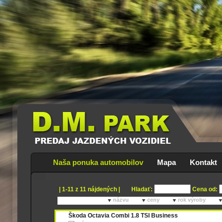
Naša ponuka automobilov
Mapa
Kontakt
| 1-11 z 11 nájdených |
Hladať:
Cena od:
Zoradiť podľa:
názvu
ceny
rok výroby
Škoda Octavia Combi 1.8 TSI Business